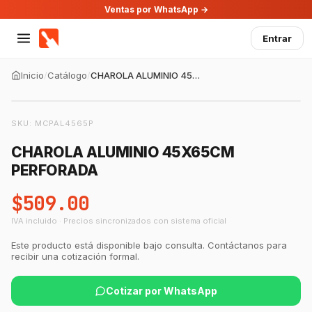
Ventas por WhatsApp →
Entrar
Inicio
/
Catálogo
/
CHAROLA ALUMINIO 45X65CM PERFORADA
SKU:
MCPAL4565P
CHAROLA ALUMINIO 45X65CM
PERFORADA
$509.00
IVA incluido · Precios sincronizados con sistema oficial
GastroBot
Asesor Chef Online
Este producto está disponible bajo consulta. Contáctanos para
recibir una cotización formal.
¡Hola Chef! 🍳 Soy GastroBot, tu asesor
de cocina profesional de GastroArt.
Cotizar por WhatsApp