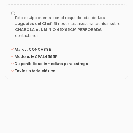
¿En qué te puedo apoyar hoy con tu
equipamiento o utensilios?
Buscar estufas industriales
Este equipo cuenta con el respaldo total de
Los
Juguetes del Chef
. Si necesitas asesoría técnica sobre
Ver uniformes y filipinas
CHAROLA ALUMINIO 45X65CM PERFORADA
,
contáctanos.
Métodos de envío y entrega
Ver sucursales y contacto
Marca:
CONCASSE
Modelo:
MCPAL4565P
Disponibilidad inmediata para entrega
Envíos a todo México