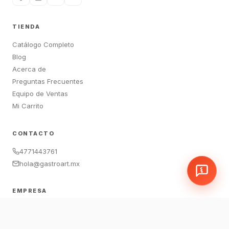
TIENDA
Catálogo Completo
Blog
Acerca de
Preguntas Frecuentes
Equipo de Ventas
Mi Carrito
CONTACTO
4771443761
hola@gastroart.mx
EMPRESA
León, Guanajuato, México
Sucursales:
LEM
|
JAM