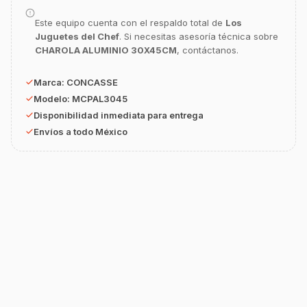
equipamiento o utensilios?
Este equipo cuenta con el respaldo total de
Los
Buscar estufas industriales
Juguetes del Chef
. Si necesitas asesoría técnica sobre
CHAROLA ALUMINIO 30X45CM
, contáctanos.
Ver uniformes y filipinas
Métodos de envío y entrega
Marca:
CONCASSE
Modelo:
MCPAL3045
Ver sucursales y contacto
Disponibilidad inmediata para entrega
Envíos a todo México