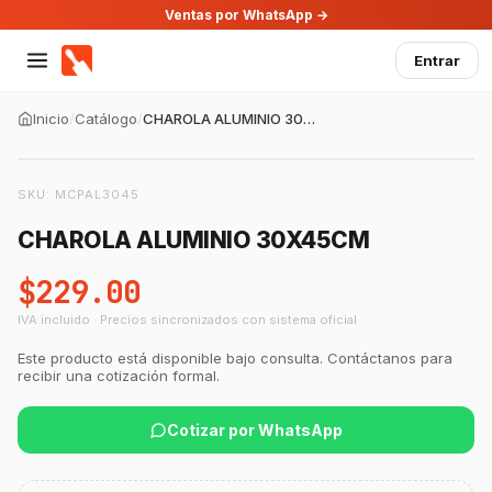
Ventas por WhatsApp →
Entrar
Inicio
/
Catálogo
/
CHAROLA ALUMINIO 30X45CM
SKU:
MCPAL3045
CHAROLA ALUMINIO 30X45CM
$229.00
IVA incluido · Precios sincronizados con sistema oficial
GastroBot
Este producto está disponible bajo consulta. Contáctanos para
Asesor Chef Online
recibir una cotización formal.
Cotizar por WhatsApp
¡Hola Chef! 🍳 Soy GastroBot, tu asesor
de cocina profesional de GastroArt.
¿En qué te puedo apoyar hoy con tu