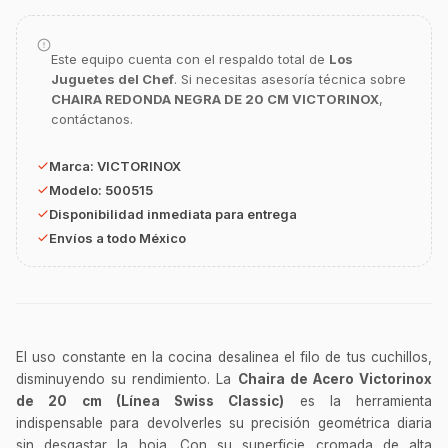
GastroBot
Asesor Chef Online
Este equipo cuenta con el respaldo total de
Los
Juguetes del Chef
. Si necesitas asesoría técnica sobre
¡Hola Chef! 🍳 Soy GastroBot, tu asesor
de cocina profesional de GastroArt.
CHAIRA REDONDA NEGRA DE 20 CM VICTORINOX
,
contáctanos.
¿En qué te puedo apoyar hoy con tu
equipamiento o utensilios?
Marca:
VICTORINOX
Buscar estufas industriales
Modelo:
500515
Disponibilidad inmediata para entrega
Ver uniformes y filipinas
Envíos a todo México
Métodos de envío y entrega
Ver sucursales y contacto
El uso constante en la cocina desalinea el filo de tus cuchillos,
disminuyendo su rendimiento. La
Chaira de Acero Victorinox
de 20 cm (Línea Swiss Classic)
es la herramienta
indispensable para devolverles su precisión geométrica diaria
sin desgastar la hoja. Con su superficie cromada de alta