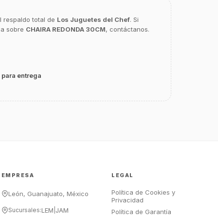
l respaldo total de
Los Juguetes del Chef
. Si
ca sobre
CHAIRA REDONDA 30CM
, contáctanos.
GastroBot
Asesor Chef Online
 para entrega
¡Hola Chef! 🍳 Soy GastroBot, tu
asesor de cocina profesional de
GastroArt.
¿En qué te puedo apoyar hoy con tu
equipamiento o utensilios?
Buscar estufas industriales
Ver uniformes y filipinas
EMPRESA
LEGAL
Métodos de envío y entrega
Ver sucursales y contacto
Política de Cookies y
León, Guanajuato, México
Privacidad
Sucursales:
LEM
|
JAM
Política de Garantía