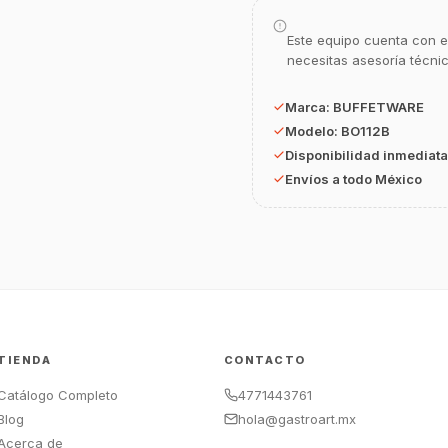
Este equipo cuenta con e
necesitas asesoría técni
Marca:
BUFFETWARE
Modelo:
BO112B
Disponibilidad inmediata
Envíos a todo México
TIENDA
CONTACTO
Catálogo Completo
4771443761
Blog
hola@gastroart.mx
Acerca de