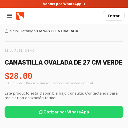
Ventas por WhatsApp →
Entrar
Inicio
/
Catálogo
/
CANASTILLA OVALADA DE 27 CM VERDE
SKU:
PLBK1034G
CANASTILLA OVALADA DE 27 CM VERDE
$28.00
IVA incluido · Precios sincronizados con sistema oficial
Este producto está disponible bajo consulta. Contáctanos para
recibir una cotización formal.
Cotizar por WhatsApp
GastroBot
Asesor Chef Online