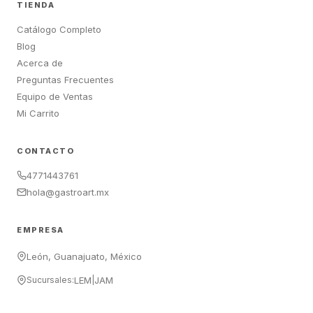
TIENDA
Catálogo Completo
Blog
Acerca de
Preguntas Frecuentes
Equipo de Ventas
Mi Carrito
CONTACTO
4771443761
hola@gastroart.mx
EMPRESA
León, Guanajuato, México
Sucursales:
LEM
|
JAM