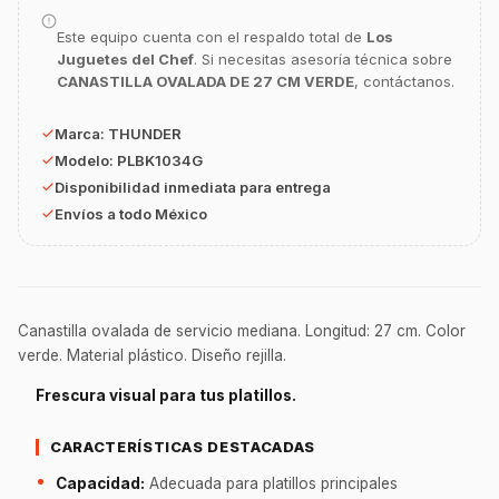
Este equipo cuenta con el respaldo total de
Los
¡Hola Chef! 🍳 Soy GastroBot, tu asesor
Juguetes del Chef
. Si necesitas asesoría técnica sobre
de cocina profesional de GastroArt.
CANASTILLA OVALADA DE 27 CM VERDE
, contáctanos.
¿En qué te puedo apoyar hoy con tu
equipamiento o utensilios?
Marca:
THUNDER
Modelo:
PLBK1034G
Buscar estufas industriales
Disponibilidad inmediata para entrega
Ver uniformes y filipinas
Envíos a todo México
Métodos de envío y entrega
Ver sucursales y contacto
Canastilla ovalada de servicio mediana. Longitud: 27 cm. Color
verde. Material plástico. Diseño rejilla.
Frescura visual para tus platillos.
CARACTERÍSTICAS DESTACADAS
Capacidad:
Adecuada para platillos principales