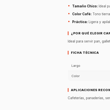
Tamaño Chico:
Ideal p
Color Café:
Tono tierra
Práctica:
Ligera y apila
¿POR QUÉ ELEGIR CA
Ideal para servir pan, gal
FICHA TÉCNICA
Largo
Color
APLICACIONES RECO
Cafeterías, panaderías, se