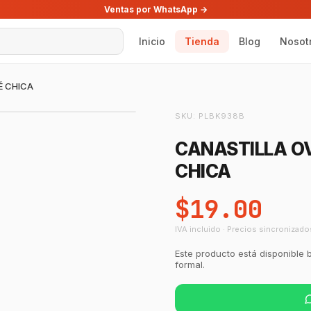
Ventas por WhatsApp →
Inicio
Tienda
Blog
Nosot
É CHICA
SKU:
PLBK938B
CANASTILLA O
CHICA
$19.00
IVA incluido · Precios sincronizado
Este producto está disponible 
formal.