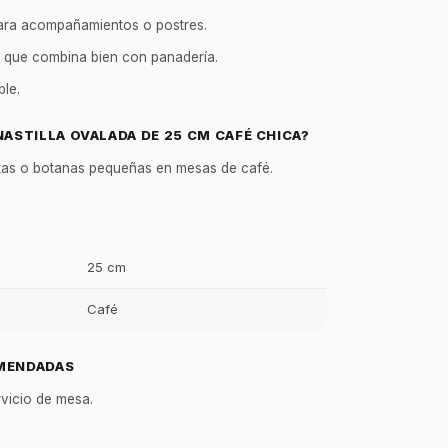
ara acompañamientos o postres.
 que combina bien con panadería.
ble.
NASTILLA OVALADA DE 25 CM CAFÉ CHICA?
letas o botanas pequeñas en mesas de café.
25 cm
Café
GastroBot
Asesor Chef Online
MENDADAS
¡Hola Chef! 🍳 Soy GastroBot, tu
rvicio de mesa.
asesor de cocina profesional de
GastroArt.