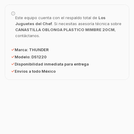
¿En qué te puedo apoyar hoy con tu
equipamiento o utensilios?
Buscar estufas industriales
Este equipo cuenta con el respaldo total de
Los
Juguetes del Chef
. Si necesitas asesoría técnica sobre
Ver uniformes y filipinas
CANASTILLA OBLONGA PLASTICO MIMBRE 20CM
,
contáctanos.
Métodos de envío y entrega
Ver sucursales y contacto
Marca:
THUNDER
Modelo:
DS1220
Disponibilidad inmediata para entrega
Envíos a todo México