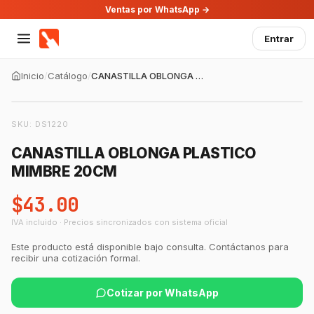
Ventas por WhatsApp →
Entrar
Inicio
/
Catálogo
/
CANASTILLA OBLONGA PLASTICO MIMBRE 20CM
SKU:
DS1220
CANASTILLA OBLONGA PLASTICO
MIMBRE 20CM
$43.00
IVA incluido · Precios sincronizados con sistema oficial
GastroBot
Asesor Chef Online
Este producto está disponible bajo consulta. Contáctanos para
recibir una cotización formal.
¡Hola Chef! 🍳 Soy GastroBot, tu asesor
de cocina profesional de GastroArt.
Cotizar por WhatsApp