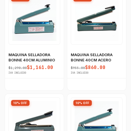
MAQUINA SELLADORA
MAQUINA SELLADORA
BONNE 40CM ALUMINIO
BONNE 40CM ACERO
$1,161.00
$860.00
$1,290.00
$955.00
IVA INCLUIDO
IVA INCLUIDO
10% OFF
10% OFF