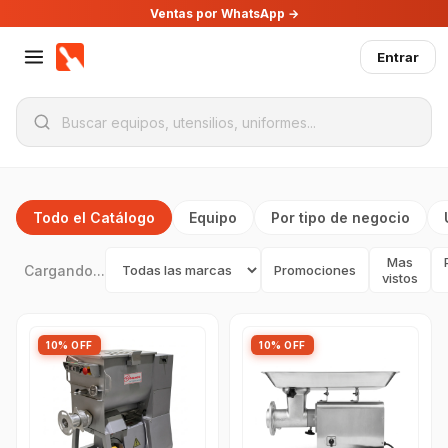
Ventas por WhatsApp →
Entrar
Todo el Catálogo
Equipo
Por tipo de negocio
Mas
Cargando...
Promociones
vistos
10% OFF
10% OFF