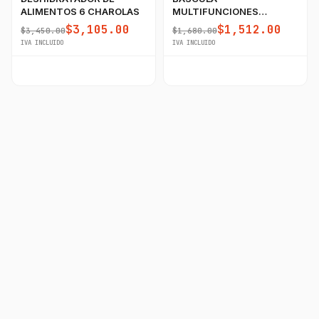
ALIMENTOS 6 CHAROLAS
MULTIFUNCIONES
60KG/5GR RHINO CON
$3,105.00
$1,512.00
$3,450.00
$1,680.00
PUERTO USB
IVA INCLUIDO
IVA INCLUIDO