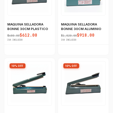
MAQUINA SELLADORA
MAQUINA SELLADORA
BONNE 30CM PLASTICO
BONNE 30CM ALUMINIO
GastroBot
$612.00
$918.00
$680.00
$1,020.00
Asesor Chef Online
IVA INCLUIDO
IVA INCLUIDO
¡Hola Chef! 🍳 Soy GastroBot, tu asesor
de cocina profesional de GastroArt.
¿En qué te puedo apoyar hoy con tu
10% OFF
10% OFF
equipamiento o utensilios?
Buscar estufas industriales
Ver uniformes y filipinas
Métodos de envío y entrega
Ver sucursales y contacto