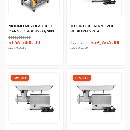
MOLINO MEZCLADOR DE
MOLINO DE CARNE 2HP
CARNE 7.5HP 32KG/MIN
800KG/H 220V
220V
$185,120.00
$166,608.00
$39,663.00
$44,070.00
IVA INCLUIDO
IVA INCLUIDO
10% OFF
10% OFF