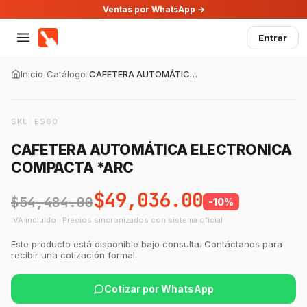
Ventas por WhatsApp →
Entrar
Inicio
/
Catálogo
/
CAFETERA AUTOMÁTICA ELECTRONICA COMPACTA *ARC
SKU:
ES60
CAFETERA AUTOMÁTICA ELECTRONICA
COMPACTA *ARC
$49,036.00
$54,484.00
-
10
%
IVA incluido · Precios sincronizados con sistema oficial
GastroBot
Asesor Chef Online
Este producto está disponible bajo consulta. Contáctanos para
recibir una cotización formal.
¡Hola Chef! 🍳 Soy GastroBot, tu asesor
de cocina profesional de GastroArt.
Cotizar por WhatsApp