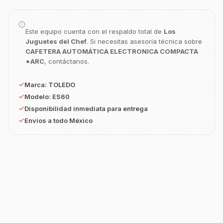
¿En qué te puedo apoyar hoy con tu
equipamiento o utensilios?
Buscar estufas industriales
Este equipo cuenta con el respaldo total de
Los
Juguetes del Chef
. Si necesitas asesoría técnica sobre
Ver uniformes y filipinas
CAFETERA AUTOMÁTICA ELECTRONICA COMPACTA
Métodos de envío y entrega
*ARC
, contáctanos.
Ver sucursales y contacto
Marca:
TOLEDO
Modelo:
ES60
Disponibilidad inmediata para entrega
Envíos a todo México