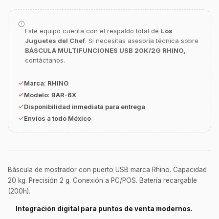
Asesor Chef Online
Este equipo cuenta con el respaldo total de
Los
¡Hola Chef! 🍳 Soy GastroBot, tu asesor
de cocina profesional de GastroArt.
Juguetes del Chef
. Si necesitas asesoría técnica sobre
BÁSCULA MULTIFUNCIONES USB 20K/2G RHINO
,
¿En qué te puedo apoyar hoy con tu
contáctanos.
equipamiento o utensilios?
Marca:
RHINO
Buscar estufas industriales
Modelo:
BAR-6X
Ver uniformes y filipinas
Disponibilidad inmediata para entrega
Métodos de envío y entrega
Envíos a todo México
Ver sucursales y contacto
Báscula de mostrador con puerto USB marca Rhino. Capacidad
20 kg. Precisión 2 g. Conexión a PC/POS. Batería recargable
(200h).
Integración digital para puntos de venta modernos.