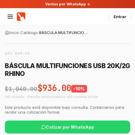
Ventas por WhatsApp →
Entrar
Inicio
/
Catálogo
/
BÁSCULA MULTIFUNCIONES USB 20K/2G RHINO
SKU:
BAR-6X
BÁSCULA MULTIFUNCIONES USB 20K/2G
RHINO
$936.00
$1,040.00
-
10
%
IVA incluido · Precios sincronizados con sistema oficial
Este producto está disponible bajo consulta. Contáctanos para
recibir una cotización formal.
Cotizar por WhatsApp
GastroBot