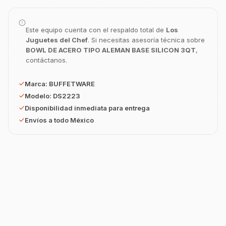
¿En qué te puedo apoyar hoy con tu
equipamiento o utensilios?
Buscar estufas industriales
Este equipo cuenta con el respaldo total de
Los
Juguetes del Chef
. Si necesitas asesoría técnica sobre
Ver uniformes y filipinas
BOWL DE ACERO TIPO ALEMAN BASE SILICON 3QT
,
contáctanos.
Métodos de envío y entrega
Ver sucursales y contacto
Marca:
BUFFETWARE
Modelo:
DS2223
Disponibilidad inmediata para entrega
Envíos a todo México