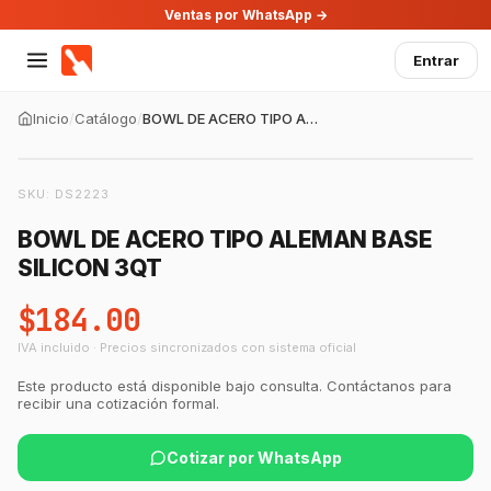
Ventas por WhatsApp →
Entrar
Inicio
/
Catálogo
/
BOWL DE ACERO TIPO ALEMAN BASE SILICON 3QT
SKU:
DS2223
BOWL DE ACERO TIPO ALEMAN BASE
SILICON 3QT
$184.00
IVA incluido · Precios sincronizados con sistema oficial
GastroBot
Asesor Chef Online
Este producto está disponible bajo consulta. Contáctanos para
recibir una cotización formal.
¡Hola Chef! 🍳 Soy GastroBot, tu asesor
de cocina profesional de GastroArt.
Cotizar por WhatsApp