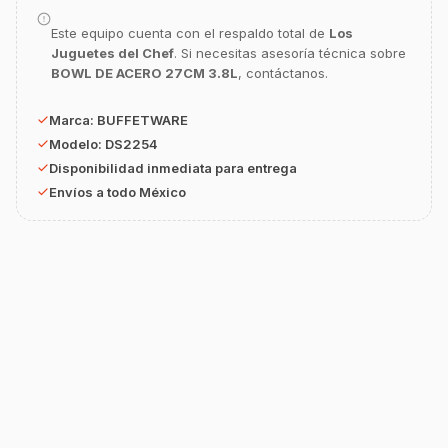
equipamiento o utensilios?
Este equipo cuenta con el respaldo total de
Los
Buscar estufas industriales
Juguetes del Chef
. Si necesitas asesoría técnica sobre
BOWL DE ACERO 27CM 3.8L
, contáctanos.
Ver uniformes y filipinas
Métodos de envío y entrega
Marca:
BUFFETWARE
Modelo:
DS2254
Ver sucursales y contacto
Disponibilidad inmediata para entrega
Envíos a todo México