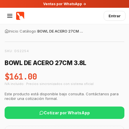
Ventas por WhatsApp →
Entrar
Inicio
/
Catálogo
/
BOWL DE ACERO 27CM 3.8L
SKU:
DS2254
BOWL DE ACERO 27CM 3.8L
$161.00
IVA incluido · Precios sincronizados con sistema oficial
GastroBot
Este producto está disponible bajo consulta. Contáctanos para
Asesor Chef Online
recibir una cotización formal.
Cotizar por WhatsApp
¡Hola Chef! 🍳 Soy GastroBot, tu asesor
de cocina profesional de GastroArt.
¿En qué te puedo apoyar hoy con tu