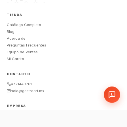
TIENDA
Catálogo Completo
Blog
Acerca de
Preguntas Frecuentes
Equipo de Ventas
Mi Carrito
CONTACTO
4771443761
hola@gastroart.mx
EMPRESA
León, Guanajuato, México
Sucursales:
LEM
|
JAM