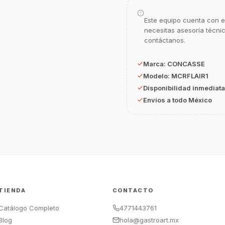
Este equipo cuenta con e
necesitas asesoría técni
contáctanos.
Marca:
CONCASSE
Modelo:
MCRFLAIR1
Disponibilidad inmediata
Envíos a todo México
TIENDA
CONTACTO
Catálogo Completo
4771443761
Blog
hola@gastroart.mx