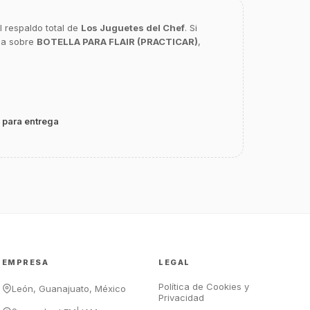
l respaldo total de
Los Juguetes del Chef
. Si
ca sobre
BOTELLA PARA FLAIR (PRACTICAR)
,
GastroBot
Asesor Chef Online
 para entrega
¡Hola Chef! 🍳 Soy GastroBot, tu
asesor de cocina profesional de
GastroArt.
¿En qué te puedo apoyar hoy con tu
equipamiento o utensilios?
Buscar estufas industriales
Ver uniformes y filipinas
EMPRESA
LEGAL
Métodos de envío y entrega
Ver sucursales y contacto
Política de Cookies y
León, Guanajuato, México
Privacidad