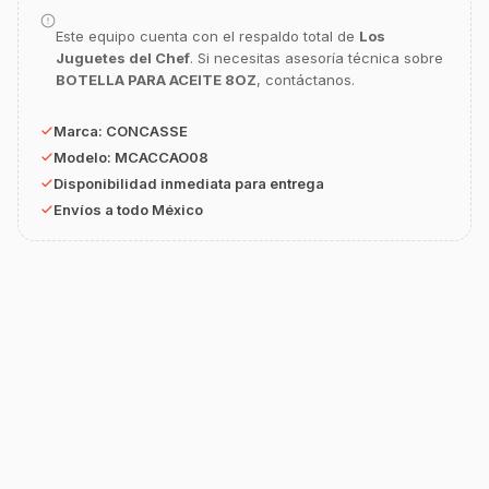
equipamiento o utensilios?
Este equipo cuenta con el respaldo total de
Los
Buscar estufas industriales
Juguetes del Chef
. Si necesitas asesoría técnica sobre
BOTELLA PARA ACEITE 8OZ
, contáctanos.
Ver uniformes y filipinas
Métodos de envío y entrega
Marca:
CONCASSE
Modelo:
MCACCAO08
Ver sucursales y contacto
Disponibilidad inmediata para entrega
Envíos a todo México