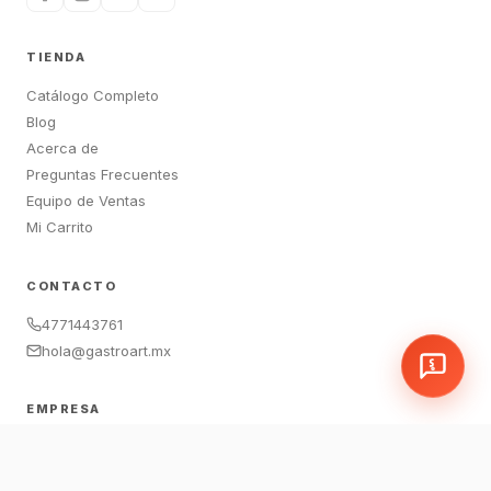
TIENDA
Catálogo Completo
Blog
Acerca de
Preguntas Frecuentes
Equipo de Ventas
Mi Carrito
CONTACTO
4771443761
hola@gastroart.mx
EMPRESA
León, Guanajuato, México
Sucursales:
LEM
|
JAM