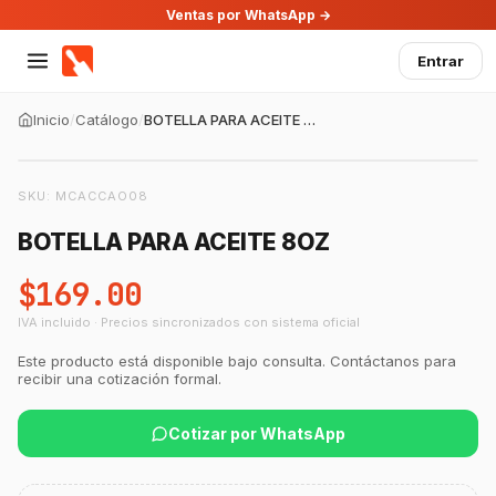
Ventas por WhatsApp →
Entrar
Inicio
/
Catálogo
/
BOTELLA PARA ACEITE 8OZ
SKU:
MCACCAO08
BOTELLA PARA ACEITE 8OZ
$169.00
IVA incluido · Precios sincronizados con sistema oficial
GastroBot
Este producto está disponible bajo consulta. Contáctanos para
Asesor Chef Online
recibir una cotización formal.
Cotizar por WhatsApp
¡Hola Chef! 🍳 Soy GastroBot, tu asesor
de cocina profesional de GastroArt.
¿En qué te puedo apoyar hoy con tu