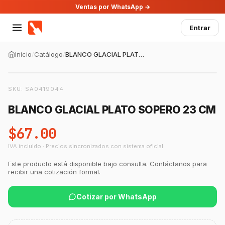
Ventas por WhatsApp →
Entrar
Inicio
/
Catálogo
/
BLANCO GLACIAL PLATO SOPERO 23 CM
SKU:
SA0419044
BLANCO GLACIAL PLATO SOPERO 23 CM
$67.00
IVA incluido · Precios sincronizados con sistema oficial
GastroBot
Este producto está disponible bajo consulta. Contáctanos para
Asesor Chef Online
recibir una cotización formal.
Cotizar por WhatsApp
¡Hola Chef! 🍳 Soy GastroBot, tu asesor
de cocina profesional de GastroArt.
¿En qué te puedo apoyar hoy con tu