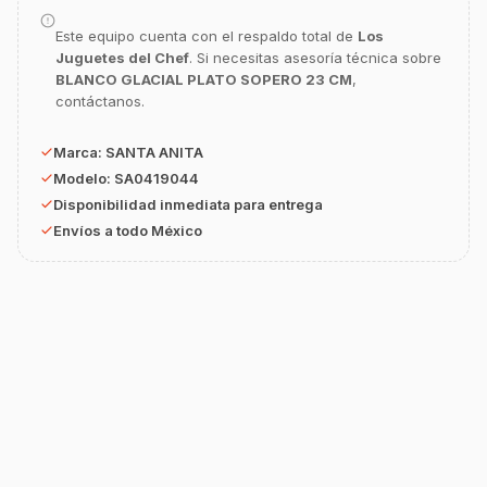
equipamiento o utensilios?
Este equipo cuenta con el respaldo total de
Los
Juguetes del Chef
. Si necesitas asesoría técnica sobre
Buscar estufas industriales
BLANCO GLACIAL PLATO SOPERO 23 CM
,
Ver uniformes y filipinas
contáctanos.
Métodos de envío y entrega
Marca:
SANTA ANITA
Ver sucursales y contacto
Modelo:
SA0419044
Disponibilidad inmediata para entrega
Envíos a todo México