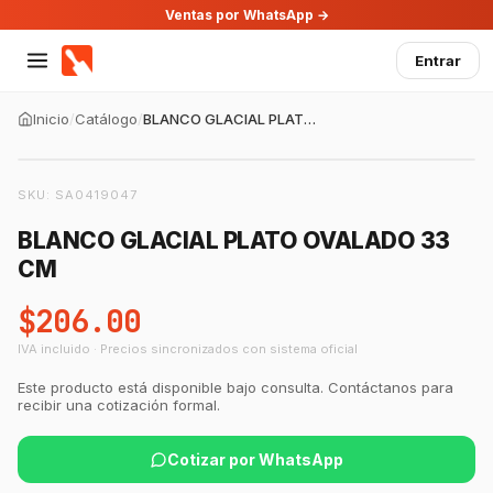
Ventas por WhatsApp →
Entrar
Inicio
/
Catálogo
/
BLANCO GLACIAL PLATO OVALADO 33 CM
SKU:
SA0419047
BLANCO GLACIAL PLATO OVALADO 33
CM
$206.00
IVA incluido · Precios sincronizados con sistema oficial
GastroBot
Asesor Chef Online
Este producto está disponible bajo consulta. Contáctanos para
recibir una cotización formal.
¡Hola Chef! 🍳 Soy GastroBot, tu asesor
de cocina profesional de GastroArt.
Cotizar por WhatsApp