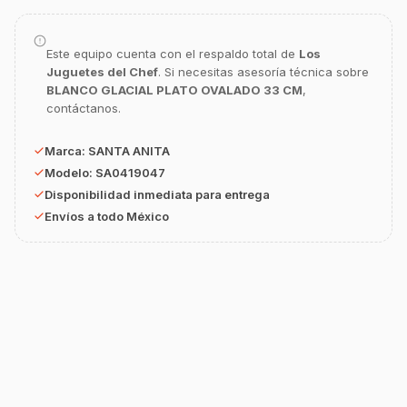
¿En qué te puedo apoyar hoy con tu
equipamiento o utensilios?
Buscar estufas industriales
Este equipo cuenta con el respaldo total de
Los
Juguetes del Chef
. Si necesitas asesoría técnica sobre
Ver uniformes y filipinas
BLANCO GLACIAL PLATO OVALADO 33 CM
,
contáctanos.
Métodos de envío y entrega
Ver sucursales y contacto
Marca:
SANTA ANITA
Modelo:
SA0419047
Disponibilidad inmediata para entrega
Envíos a todo México