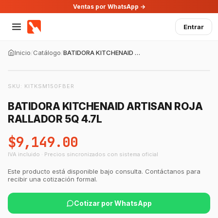
Ventas por WhatsApp →
Entrar
Inicio
/
Catálogo
/
BATIDORA KITCHENAID ARTISAN ROJA RALLADOR 5Q 4.7L
SKU:
KITKSM150FBER
BATIDORA KITCHENAID ARTISAN ROJA
RALLADOR 5Q 4.7L
$9,149.00
IVA incluido · Precios sincronizados con sistema oficial
Este producto está disponible bajo consulta. Contáctanos para
recibir una cotización formal.
Cotizar por WhatsApp
GastroBot