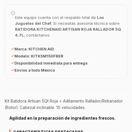
Asesor Chef Online
Este equipo cuenta con el respaldo total de
Los
¡Hola Chef! 🍳 Soy GastroBot, tu asesor
Juguetes del Chef
. Si necesitas asesoría técnica sobre
de cocina profesional de GastroArt.
BATIDORA KITCHENAID ARTISAN ROJA RALLADOR 5Q
¿En qué te puedo apoyar hoy con tu
4.7L
, contáctanos.
equipamiento o utensilios?
Marca:
KITCHEN AID
Buscar estufas industriales
Modelo:
KITKSM150FBER
Ver uniformes y filipinas
Disponibilidad inmediata para entrega
Métodos de envío y entrega
Envíos a todo México
Ver sucursales y contacto
Kit Batidora Artisan 5Qt Roja + Aditamento Rallador/Rebanador
(Rotor). Cabezal inclinable. 10 velocidades.
Agilidad en la preparación de ingredientes frescos.
CARACTERÍSTICAS DESTACADAS