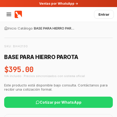
Ventas por WhatsApp →
Entrar
Inicio
/
Catálogo
/
BASE PARA HIERRO PAROTA
SKU:
BH42130
BASE PARA HIERRO PAROTA
$395.00
IVA incluido · Precios sincronizados con sistema oficial
GastroBot
Este producto está disponible bajo consulta. Contáctanos para
Asesor Chef Online
recibir una cotización formal.
¡Hola Chef! 🍳 Soy GastroBot, tu asesor
Cotizar por WhatsApp
de cocina profesional de GastroArt.
¿En qué te puedo apoyar hoy con tu