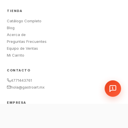
TIENDA
Catálogo Completo
Blog
Acerca de
Preguntas Frecuentes
Equipo de Ventas
Mi Carrito
CONTACTO
4771443761
hola@gastroart.mx
EMPRESA
León, Guanajuato, México
Sucursales:
LEM
|
JAM