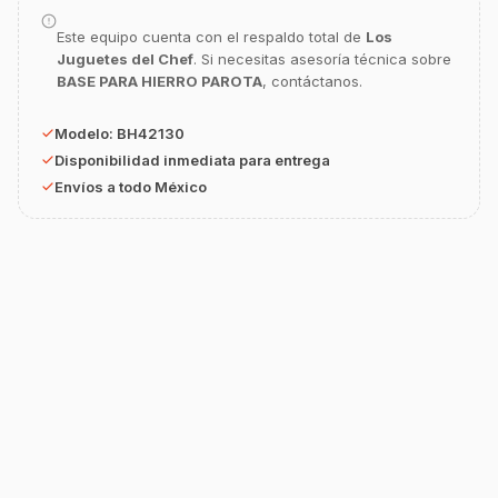
equipamiento o utensilios?
Este equipo cuenta con el respaldo total de
Los
Buscar estufas industriales
Juguetes del Chef
. Si necesitas asesoría técnica sobre
BASE PARA HIERRO PAROTA
, contáctanos.
Ver uniformes y filipinas
Métodos de envío y entrega
Modelo:
BH42130
Ver sucursales y contacto
Disponibilidad inmediata para entrega
Envíos a todo México