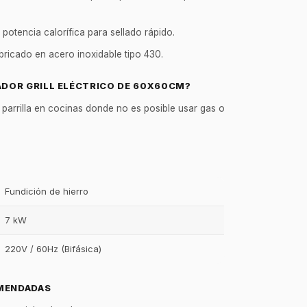
potencia calorífica para sellado rápido.
ricado en acero inoxidable tipo 430.
ADOR GRILL ELÉCTRICO DE 60X60CM?
a parrilla en cocinas donde no es posible usar gas o
Fundición de hierro
7 kW
220V / 60Hz (Bifásica)
GastroBot
Asesor Chef Online
MENDADAS
¡Hola Chef! 🍳 Soy GastroBot, tu