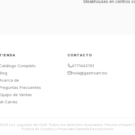
Steakhouses en centros co
TIENDA
CONTACTO
Catálogo Completo
4771443761
Blog
hola@gastroart.mx
Acerca de
Preguntas Frecuentes
Equipo de Ventas
Mi Carrito
2026
Los Juguetes del Chef. Todos los derechos reservados. Precios incluyen I
Política de Cookies y Privacidad
·
Garantía
·
Devoluciones