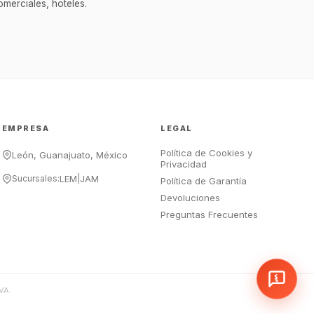
merciales, hoteles.
asesor de cocina profesional de
GastroArt.
¿En qué te puedo apoyar hoy con tu
equipamiento o utensilios?
Buscar estufas industriales
Ver uniformes y filipinas
EMPRESA
LEGAL
Métodos de envío y entrega
Política de Cookies y
Ver sucursales y contacto
León, Guanajuato, México
Privacidad
Sucursales:
LEM
|
JAM
Política de Garantía
Devoluciones
Preguntas Frecuentes
VA.