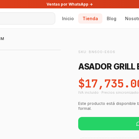
Ventas por WhatsApp →
Inicio
Tienda
Blog
Nosot
CM
SKU:
BN600-E606
ASADOR GRILL
$17,735.0
IVA incluido · Precios sincronizado
Este producto está disponible 
formal.