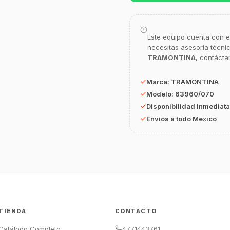
Este equipo cuenta con e
necesitas asesoría técni
TRAMONTINA
, contácta
Marca:
TRAMONTINA
Modelo:
63960/070
Disponibilidad inmediata
Envíos a todo México
TIENDA
CONTACTO
Catálogo Completo
4771443761