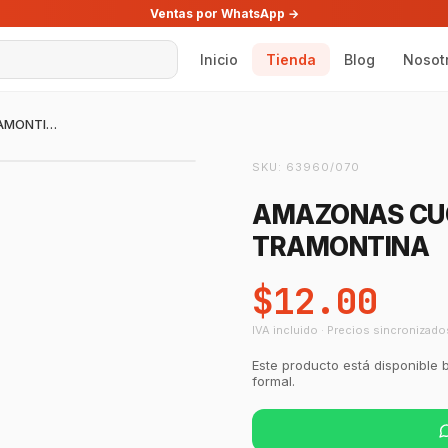
Ventas por WhatsApp →
Inicio
Tienda
Blog
Nosot
AMAZONAS CUCHARA PARA CAFÉ TRAMONTINA
SKU:
63960/070
AMAZONAS CU
TRAMONTINA
$12.00
IVA incluido · Precios sincronizado
Este producto está disponible 
formal.