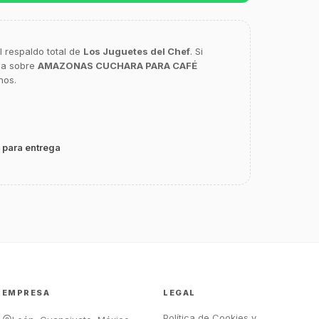
l respaldo total de
Los Juguetes del Chef
. Si
ca sobre
AMAZONAS CUCHARA PARA CAFÉ
nos.
GastroBot
Asesor Chef Online
 para entrega
¡Hola Chef! 🍳 Soy GastroBot, tu
asesor de cocina profesional de
GastroArt.
¿En qué te puedo apoyar hoy con tu
equipamiento o utensilios?
Buscar estufas industriales
Ver uniformes y filipinas
EMPRESA
LEGAL
Métodos de envío y entrega
Ver sucursales y contacto
Política de Cookies y