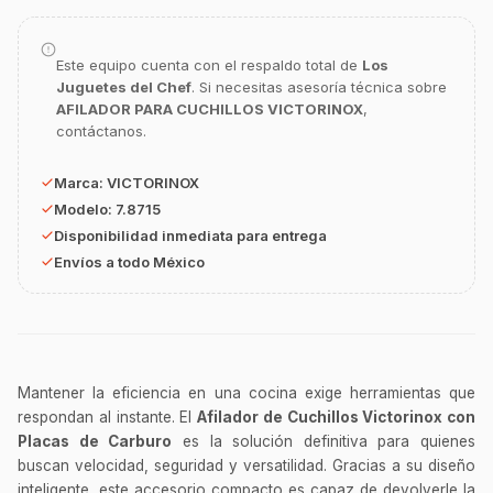
GastroBot
Asesor Chef Online
Este equipo cuenta con el respaldo total de
Los
¡Hola Chef! 🍳 Soy GastroBot, tu asesor
Juguetes del Chef
. Si necesitas asesoría técnica sobre
de cocina profesional de GastroArt.
AFILADOR PARA CUCHILLOS VICTORINOX
,
contáctanos.
¿En qué te puedo apoyar hoy con tu
equipamiento o utensilios?
Marca:
VICTORINOX
Buscar estufas industriales
Modelo:
7.8715
Disponibilidad inmediata para entrega
Ver uniformes y filipinas
Envíos a todo México
Métodos de envío y entrega
Ver sucursales y contacto
Mantener la eficiencia en una cocina exige herramientas que
respondan al instante. El
Afilador de Cuchillos Victorinox con
Placas de Carburo
es la solución definitiva para quienes
buscan velocidad, seguridad y versatilidad. Gracias a su diseño
inteligente, este accesorio compacto es capaz de devolverle la